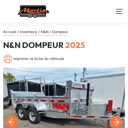
Accueil
/
Inventaire
/
N&N
/
Dompeur
N&N
DOMPEUR
2025
Imprimer la fiche du véhicule