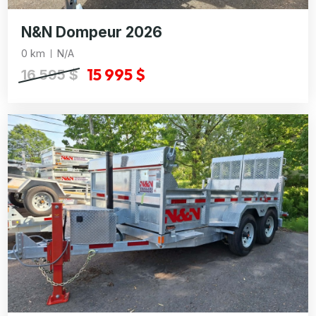
N&N Dompeur 2026
0 km
N/A
15 995 $
16 595 $