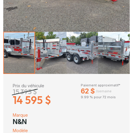
Prix du véhicule
Paiement approximatif*
62 $
15 395 $
/semaine
14 595 $
9.99 % pour 72 mois
Marque
N&N
Modèle