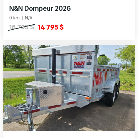
N&N Dompeur 2026
0 km
N/A
14 795 $
16 795 $