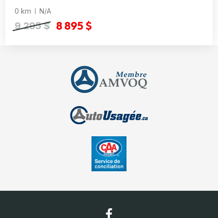
0 km
N/A
8 895 $
9 295 $