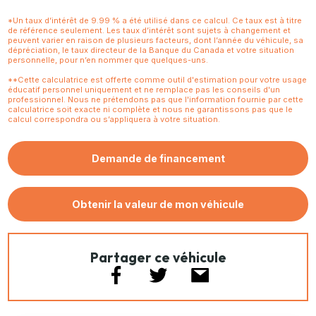
*Un taux d’intérêt de 9.99 % a été utilisé dans ce calcul. Ce taux est à titre
de référence seulement. Les taux d’intérêt sont sujets à changement et
peuvent varier en raison de plusieurs facteurs, dont l’année du véhicule, sa
dépréciation, le taux directeur de la Banque du Canada et votre situation
personnelle, pour n’en nommer que quelques-uns.
**Cette calculatrice est offerte comme outil d'estimation pour votre usage
éducatif personnel uniquement et ne remplace pas les conseils d'un
professionnel. Nous ne prétendons pas que l'information fournie par cette
calculatrice soit exacte ni complète et nous ne garantissons pas que le
calcul correspondra ou s’appliquera à votre situation.
Demande de financement
Obtenir la valeur de mon véhicule
Partager ce véhicule