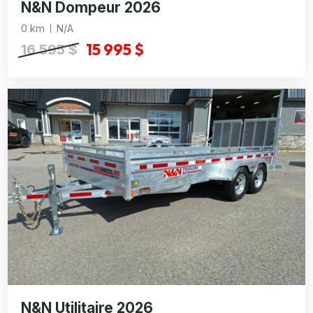
N&N Dompeur 2026
0 km
N/A
15 995 $
16 595 $
N&N Utilitaire 2026