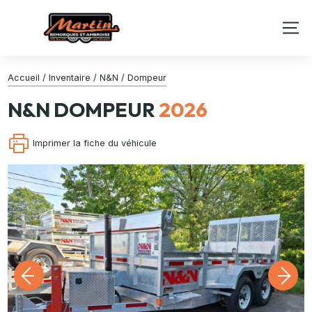
Accueil
/
Inventaire
/
N&N
/
Dompeur
N&N
DOMPEUR
2026
Imprimer la fiche du véhicule