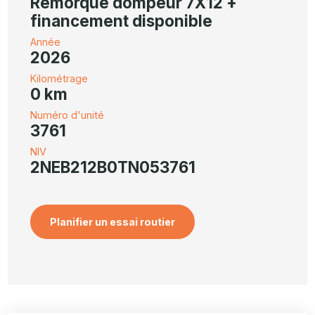
Remorque dompeur 7X12 +
financement disponible
Année
2026
Kilométrage
0 km
Numéro d'unité
3761
NIV
2NEB212B0TN053761
Planifier un essai routier