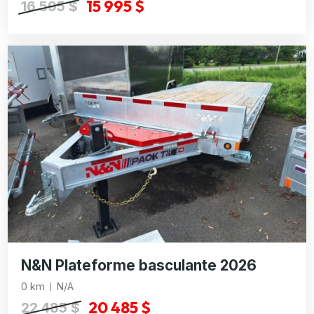
15 995 $
16 595 $
N&N Plateforme basculante 2026
0 km
N/A
20 485 $
22 485 $