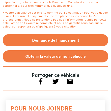
dépréciation, le taux directeur de la Banque du Canada et votre situation
personnelle, pour n’en nommer que quelques-uns.
**Cette calculatrice est offerte comme outil d'estimation pour votre usage
éducatif personnel uniquement et ne remplace pas les conseils d'un
professionnel. Nous ne prétendons pas que l'information fournie par cette
calculatrice soit exacte ni complète et nous ne garantissons pas que le
calcul correspondra ou s’appliquera à votre situation.
Demande de financement
Obtenir la valeur de mon véhicule
Partager ce véhicule
POUR NOUS JOINDRE