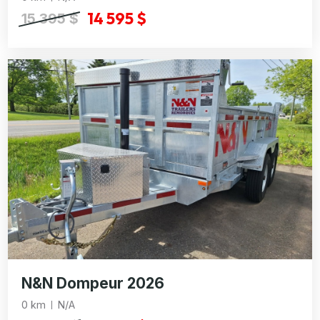
14 595 $
15 395 $
N&N Dompeur 2026
0 km
N/A