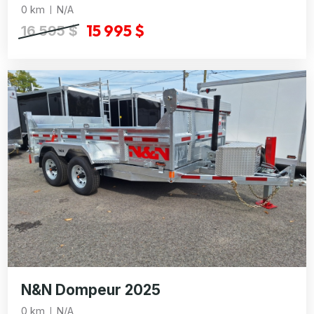
0 km
N/A
15 995 $
16 595 $
N&N Dompeur 2025
0 km
N/A