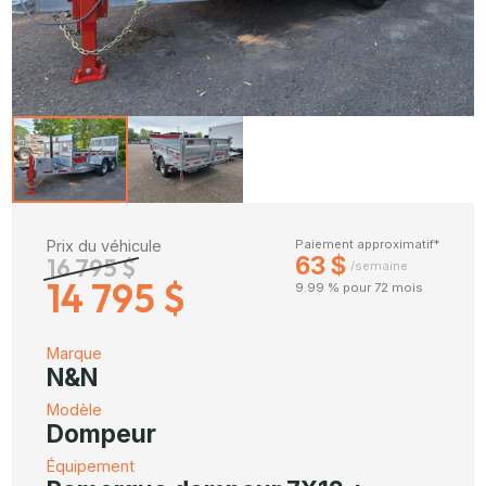
Prix du véhicule
Paiement approximatif*
63 $
16 795 $
/semaine
14 795 $
9.99 % pour 72 mois
Marque
N&N
Modèle
Dompeur
Équipement