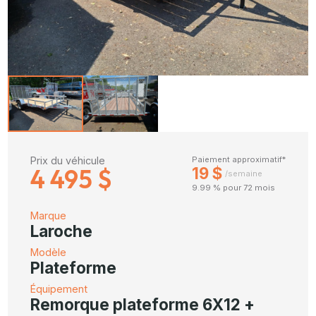
Prix du véhicule
Paiement approximatif*
4 495 $
19 $
/semaine
9.99 % pour 72 mois
Marque
Laroche
Modèle
Plateforme
Équipement
Remorque plateforme 6X12 +