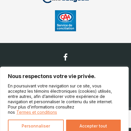
Nous contacter
Nous respectons votre vie privée.
En poursuivant votre navigation sur ce site, vous
acceptez les témoins électroniques (cookies) utilisés,
(450) 759-0472
entre autres, afin d’améliorer votre expérience de
navigation et personnaliser le contenu du site internet.
Pour plus d’informations consultez
nos
Termes et conditions
Termes et conditions
| © Tous droits réservés 2026
Association des marchands de véhicules d'occasion du
Québec
AMVOQ ne se tient pas responsable du contenu,
Personnaliser
Accepter tout