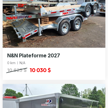
N&N Plateforme 2027
0 km
N/A
10 030 $
10 625 $