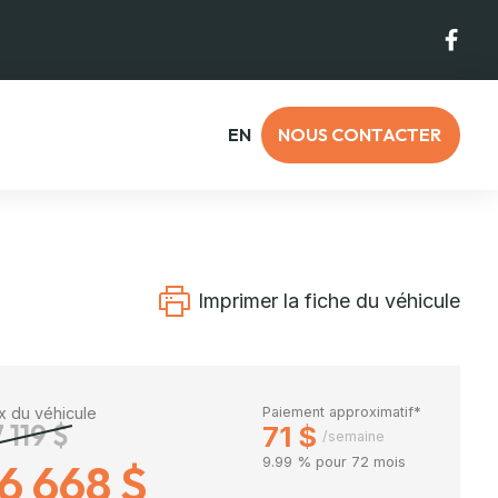
EN
NOUS CONTACTER
Imprimer la fiche du véhicule
ix du véhicule
Paiement approximatif*
7 119 $
71 $
/semaine
16 668 $
9.99 % pour 72 mois