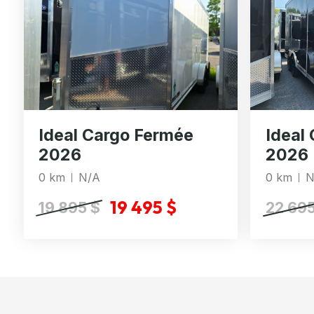
Ideal Cargo Fermée
Ideal
2026
2026
0 km
N/A
0 km
N
19 495 $
19 895 $
22 695