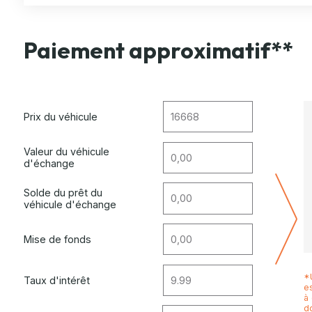
Paiement approximatif**
Prix du véhicule
Valeur du véhicule
d'échange
Solde du prêt du
véhicule d'échange
Mise de fonds
*U
Taux d'intérêt
es
à
do