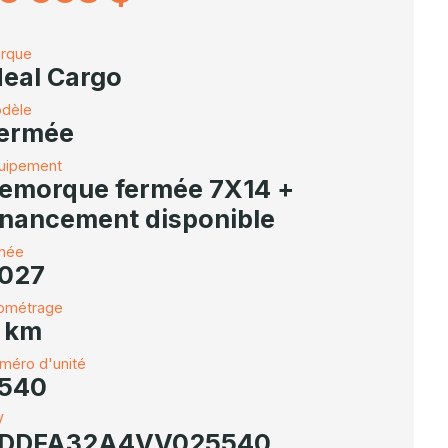
rque
deal Cargo
dèle
ermée
uipement
emorque fermée 7X14 +
inancement disponible
née
027
lométrage
 km
méro d'unité
540
V
DDFA32A4VV025540