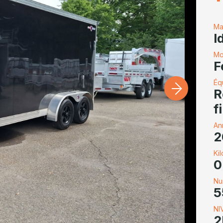
Ma
I
Mo
F
Éq
R
f
An
2
Ki
0
Nu
5
NI
2