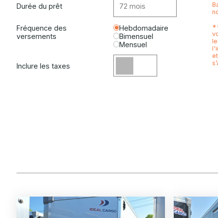
B
Durée du prêt
n
*
Fréquence des
Hebdomadaire
v
versements
Bimensuel
l
Mensuel
l'
e
s’
Inclure les taxes