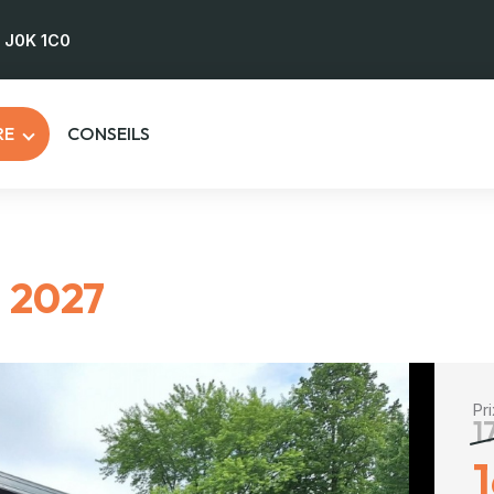
) J0K 1C0
RE
CONSEILS
E
2027
Pr
1