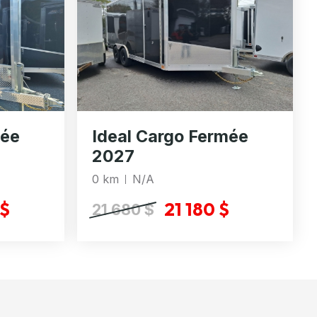
mée
Ideal Cargo Fermée
2027
0 km
N/A
 $
21 180 $
21 680 $