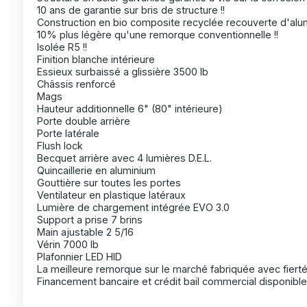
10 ans de garantie sur bris de structure !!
Construction en bio composite recyclée recouverte d'alum
10% plus légère qu'une remorque conventionnelle !!
Isolée R5 !!
Finition blanche intérieure
Essieux surbaissé a glissière 3500 lb
Châssis renforcé
Mags
Hauteur additionnelle 6" (80" intérieure)
Porte double arrière
Porte latérale
Flush lock
Becquet arrière avec 4 lumières D.E.L.
Quincaillerie en aluminium
Gouttière sur toutes les portes
Ventilateur en plastique latéraux
Lumière de chargement intégrée EVO 3.0
Support a prise 7 brins
Main ajustable 2 5/16
Vérin 7000 lb
Plafonnier LED HID
La meilleure remorque sur le marché fabriquée avec fierté
Financement bancaire et crédit bail commercial disponible 