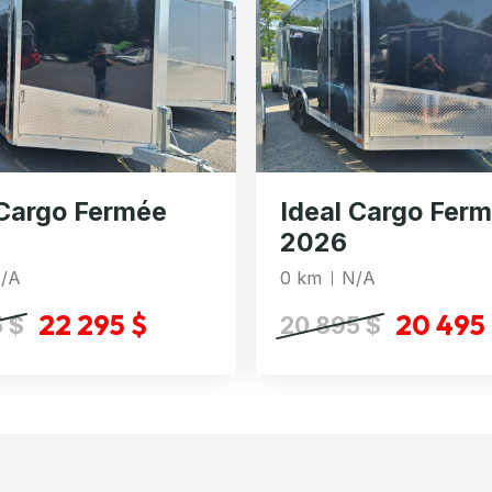
 Cargo Fermée
Ideal Cargo Fer
2026
/A
0 km
N/A
22 295 $
20 495
 $
20 895 $