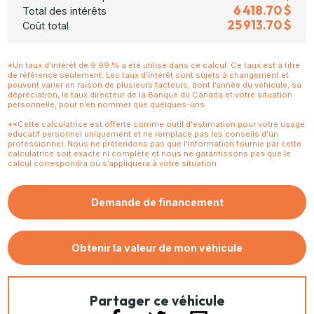
6 418.70 $
Total des intérêts
25 913.70 $
Coût total
*Un taux d’intérêt de 9.99 % a été utilisé dans ce calcul. Ce taux est à titre
de référence seulement. Les taux d’intérêt sont sujets à changement et
peuvent varier en raison de plusieurs facteurs, dont l’année du véhicule, sa
dépréciation, le taux directeur de la Banque du Canada et votre situation
personnelle, pour n’en nommer que quelques-uns.
**Cette calculatrice est offerte comme outil d'estimation pour votre usage
éducatif personnel uniquement et ne remplace pas les conseils d'un
professionnel. Nous ne prétendons pas que l'information fournie par cette
calculatrice soit exacte ni complète et nous ne garantissons pas que le
calcul correspondra ou s’appliquera à votre situation.
Demande de financement
Obtenir la valeur de mon véhicule
Partager ce véhicule