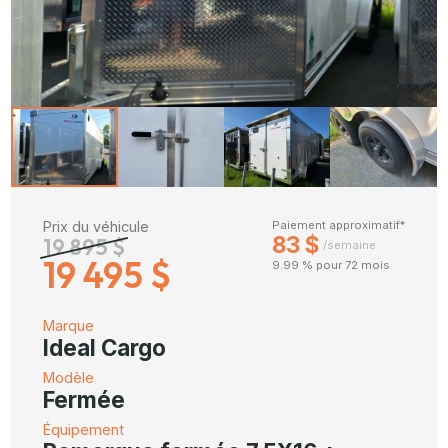
Prix du véhicule
Paiement approximatif*
83 $
19 895 $
/semaine
19 495 $
9.99 % pour 72 mois
Marque
Ideal Cargo
Modèle
Fermée
Équipement