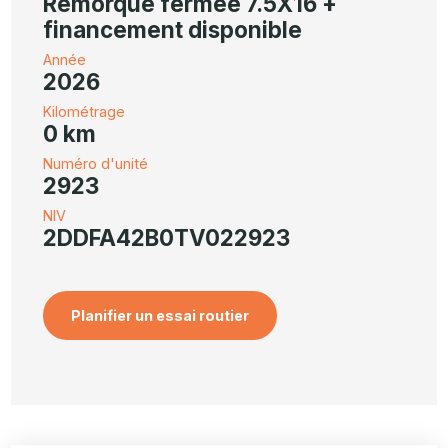
Remorque fermée 7.5X16 +
financement disponible
Année
2026
Kilométrage
0 km
Numéro d'unité
2923
NIV
2DDFA42B0TV022923
Planifier un essai routier